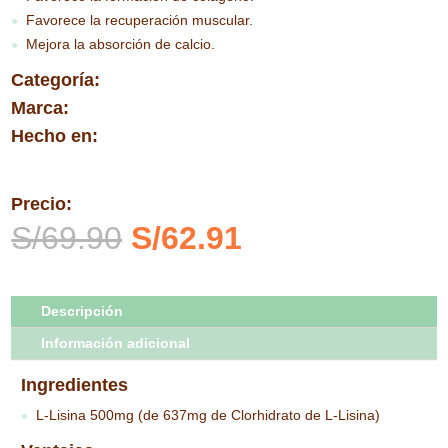
Favorece la recuperación muscular.
●
Mejora la absorción de calcio.
●
Categoría:
Marca:
Hecho en:
Precio:
El
El
S/
69.90
S/
62.91
precio
precio
original
actual
era:
es:
Descripción
S/69.90.
S/62.91.
Información adicional
Ingredientes
L-Lisina 500mg (de 637mg de Clorhidrato de L-Lisina)
●