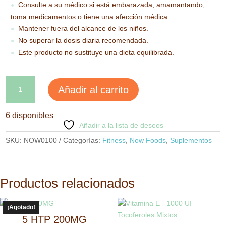
Consulte a su médico si está embarazada, amamantando,
●
toma medicamentos o tiene una afección médica.
Mantener fuera del alcance de los niños.
●
No superar la dosis diaria recomendada.
●
Este producto no sustituye una dieta equilibrada.
●
L-
Añadir al carrito
Lisina
500mg
6 disponibles
100
Añadir a la lista de deseos
tabletas
cantidad
SKU:
NOW0100
Categorías:
Fitness
,
Now Foods
,
Suplementos
Productos relacionados
¡Agotado!
5 HTP 200MG