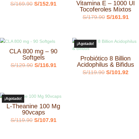
Vitamina E – 1000 UI
El
El
S/
169.90
S/
152.91
Tocoferoles Mixtos
precio
precio
El
El
S/
179.90
S/
161.91
original
actual
precio
prec
era:
es:
original
actu
S/169.90.
S/152.91.
¡Agotado!
era:
es:
CLA 800 mg – 90
S/179.90.
S/1
Softgels
Probiótico 8 Billion
Acidophilus & Bifidus
El
El
S/
129.90
S/
116.91
El
El
S/
119.90
S/
101.92
precio
precio
precio
prec
original
actual
original
actu
era:
es:
¡Agotado!
era:
es:
S/129.90.
S/116.91.
L-Theanine 100 Mg
S/119.90.
S/10
90vcaps
El
El
S/
119.90
S/
107.91
precio
precio
original
actual