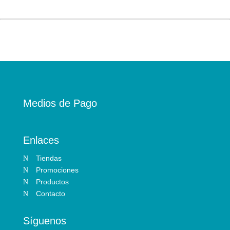
era:
es:
S/119.90.
S/107.91.
Medios de Pago
Enlaces
Tiendas
N
Promociones
N
Productos
N
Contacto
N
Síguenos