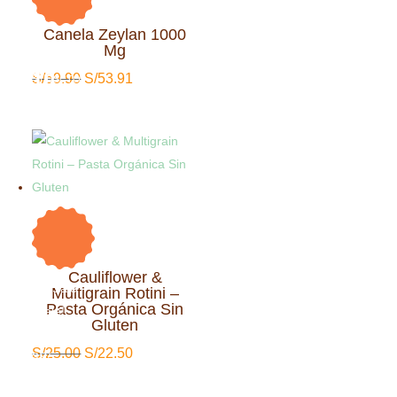
Canela Zeylan 1000
On Sale
Mg
¡Sale!
10
El
El
S/
59.90
S/
53.91
%
DSCTO
Ahorra S/6
precio
precio
6S/
original
actual
10%
era:
es:
6
S/59.90.
S/53.91.
S/
Cauliflower &
On Sale
Multigrain Rotini –
Pasta Orgánica Sin
¡Sale!
10
%
Gluten
DSCTO
Ahorra S/3
El
El
S/
25.00
S/
22.50
3S/
precio
precio
10%