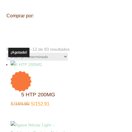
Comprar por:
Mostrando 1–12 de 83 resultados
¡Agotado!
¡Agotado!
¡Agotado!
¡Agotado!
¡Agotado!
5 HTP 200MG
On Sale
El
El
S/
169.90
S/
152.91
¡Sale!
10
%
DSCTO
precio
precio
Ahorra
original
actual
S/17
era:
es:
17S/