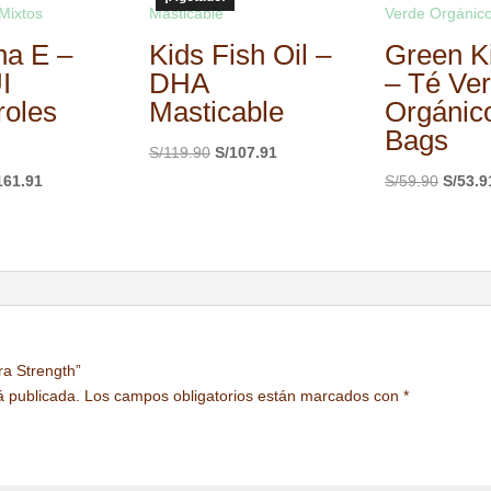
na E –
Kids Fish Oil –
Green K
I
DHA
– Té Ve
roles
Masticable
Orgánic
Bags
El
El
S/
119.90
S/
107.91
precio
precio
El
El
161.91
S/
59.90
S/
53.9
original
actual
ecio
precio
precio
era:
es:
ginal
actual
origina
S/119.90.
S/107.91.
:
es:
era:
179.90.
S/161.91.
S/59.9
ra Strength”
á publicada.
Los campos obligatorios están marcados con
*