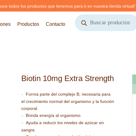
oce todos los productos que tenemos para ti en nuestra tienda virtual!
Búsqueda
de
iones
Productos
Contacto
productos
Biotin 10mg Extra Strength
Forma parte del complejo B, necesaria para
●
el crecimiento normal del organismo y la función
corporal.
Brinda energía al organismo.
●
Ayuda a reducir los niveles de azúcar en
●
sangre.