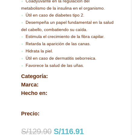
Coadyuvante en la regulación del
●
metabolismo de la insulina en el organismo.
Útil en caso de diabetes tipo 2.
●
Desempeña un papel fundamental en la salud
●
del cabello, combatiendo su caída.
Estimula el crecimiento de la fibra capilar.
●
Retarda la aparición de las canas.
●
Hidrata la piel.
●
Útil en caso de dermatitis seborreica.
●
Favorece la salud de las uñas.
●
Categoría:
Marca:
Hecho en:
Precio:
El
El
S/
129.90
S/
116.91