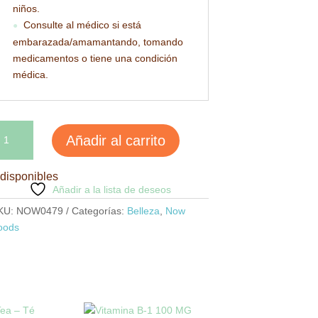
niños.
Consulte al médico si está
●
embarazada/amamantando, tomando
medicamentos o tiene una condición
médica.
otin
Añadir al carrito
0mg
tra
 disponibles
rength
Añadir a la lista de deseos
ntidad
KU:
NOW0479
Categorías:
Belleza
,
Now
oods