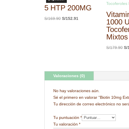
5 HTP 200MG
Vitami
El
El
S/
169.90
S/
152.91
1000 U
precio
precio
Tocofe
original
actual
Mixtos
era:
es:
S/169.90.
S/152.91.
El
S/
179.90
S/
pr
ori
era
S/
Valoraciones (0)
No hay valoraciones aún.
Sé el primero en valorar “Biotin 10mg Ext
Tu dirección de correo electrónico no ser
Tu puntuación
*
Tu valoración
*