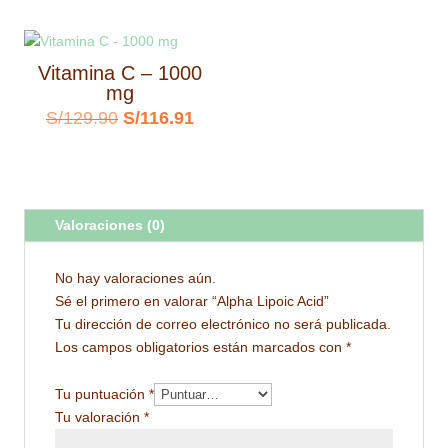
S/49.90.
S/44.91.
original
actua
era:
es:
Vitamina C – 1000
S/159.90.
S/143
mg
El
El
S/
129.90
S/
116.91
precio
precio
original
actual
era:
es:
Valoraciones (0)
S/129.90.
S/116.91.
No hay valoraciones aún.
Sé el primero en valorar “Alpha Lipoic Acid”
Tu dirección de correo electrónico no será publicada.
Los campos obligatorios están marcados con
*
Tu puntuación
*
Tu valoración
*