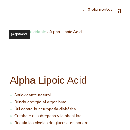
0 elementos
Inicio
/
Antioxidante
/ Alpha Lipoic Acid
¡Agotado!
Alpha Lipoic Acid
Antioxidante natural.
●
Brinda energía al organismo.
●
Útil contra la neuropatía diabética.
●
Combate el sobrepeso y la obesidad.
●
Regula los niveles de glucosa en sangre.
●