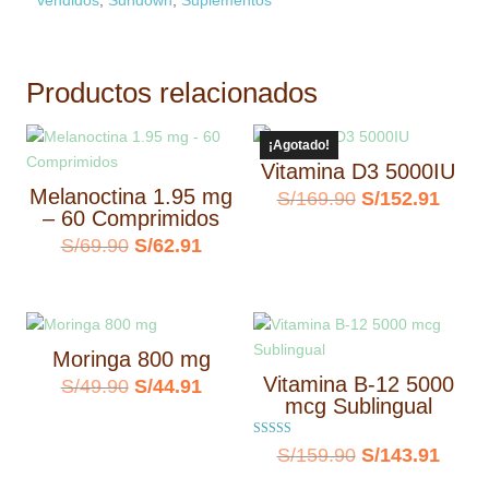
vendidos
,
Sundown
,
Suplementos
Productos relacionados
¡Agotado!
Vitamina D3 5000IU
Melanoctina 1.95 mg
El
El
S/
169.90
S/
152.91
– 60 Comprimidos
precio
preci
El
El
S/
69.90
S/
62.91
original
actua
precio
precio
era:
es:
original
actual
S/169.90.
S/152
era:
es:
Moringa 800 mg
S/69.90.
S/62.91.
Vitamina B-12 5000
El
El
S/
49.90
S/
44.91
mcg Sublingual
precio
precio
Valorado con
original
actual
El
El
S/
159.90
S/
143.91
5.00
de 5
era:
es:
precio
preci