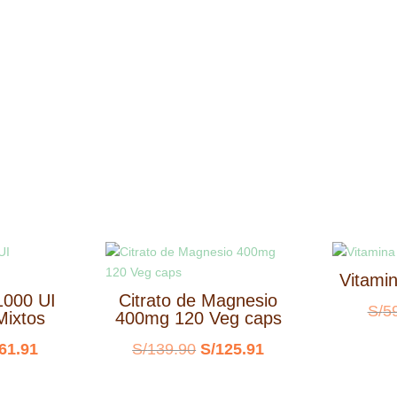
Vitami
1000 UI
Citrato de Magnesio
S/
5
Mixtos
400mg 120 Veg caps
El
El
El
61.91
S/
139.90
S/
125.91
cio
precio
precio
precio