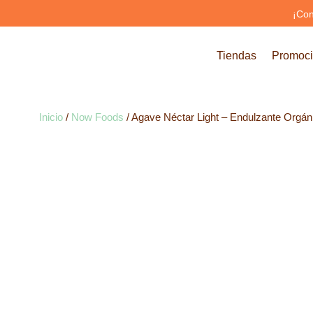
¡Con
Tiendas
Promoc
Inicio
/
Now Foods
/ Agave Néctar Light – Endulzante Orgán