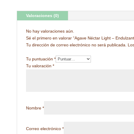
orig
era:
es:
era
S/99.90.
S/59.90.
Valoraciones (0)
S/1
No hay valoraciones aún.
Sé el primero en valorar “Agave Néctar Light – Endulzan
Tu dirección de correo electrónico no será publicada.
Lo
Tu puntuación
*
Tu valoración
*
Nombre
*
Correo electrónico
*