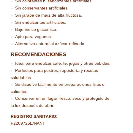
Sin colorantes ni saborizantes artificiales.
●
Sin conservantes artificiales.
●
Sin jarabe de maíz de alta fructosa.
●
Sin endulzantes artificiales.
●
Bajo índice glucémico.
●
Apto para veganos.
●
Alternativa natural al azúcar refinada.
●
RECOMENDACIONES
Ideal para endulzar café, té, jugos y otras bebidas.
●
Perfectos para postres, repostería y recetas
●
saludables.
Se disuelve fácilmente en preparaciones frías o
●
calientes.
Conservar en un lugar fresco, seco y protegido de
●
la luz después de abrir.
REGISTRO SANITARIO:
P2209725E/NANT