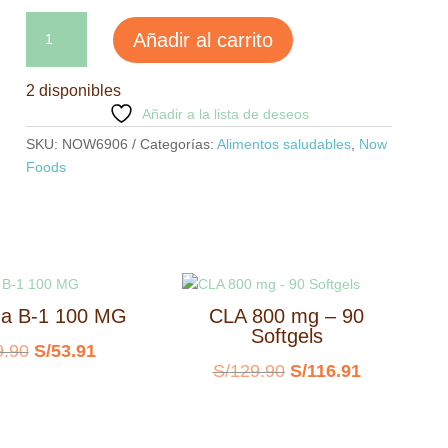
Agave
Añadir al carrito
Néctar
Light
2 disponibles
–
Añadir a la lista de deseos
Endulzante
Orgánico
SKU:
NOW6906
Categorías:
Alimentos saludables
,
Now
Natural
Foods
cantidad
na B-1 100 MG
CLA 800 mg – 90
Softgels
El
El
9.90
S/
53.91
El
El
S/
129.90
S/
116.91
precio
precio
precio
precio
original
actual
original
actual
era:
es: