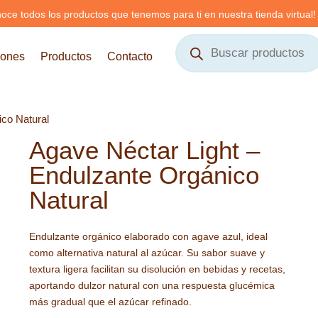
oce todos los productos que tenemos para ti en nuestra tienda virtual!
Búsqueda
de
iones
Productos
Contacto
productos
ico Natural
Agave Néctar Light –
Endulzante Orgánico
Natural
Endulzante orgánico elaborado con agave azul, ideal
como alternativa natural al azúcar. Su sabor suave y
textura ligera facilitan su disolución en bebidas y recetas,
aportando dulzor natural con una respuesta glucémica
más gradual que el azúcar refinado.