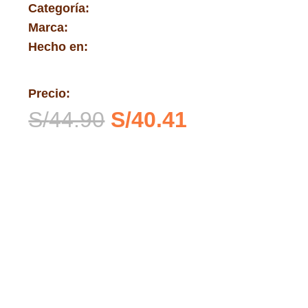
Categoría:
Marca:
Hecho en:
Precio:
El
El
S/
44.90
S/
40.41
precio
precio
original
actual
era:
es:
S/44.90.
S/40.41.