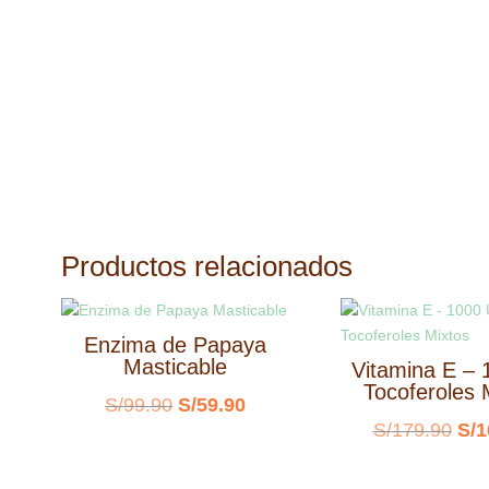
Productos relacionados
Enzima de Papaya
Masticable
Vitamina E – 
Tocoferoles 
El
El
S/
99.90
S/
59.90
El
S/
179.90
S/
1
precio
precio
pre
original
actual