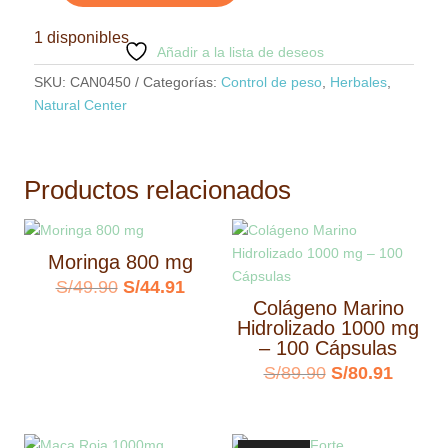
Zeylan
1 disponibles
1000
Añadir a la lista de deseos
Mg
SKU:
CAN0450
Categorías:
Control de peso
,
Herbales
,
cantidad
Natural Center
Productos relacionados
Moringa 800 mg
El
El
S/
49.90
S/
44.91
Colágeno Marino
precio
precio
Hidrolizado 1000 mg
original
actual
– 100 Cápsulas
El
El
S/
89.90
S/
80.91
era:
es:
precio
precio
S/49.90.
S/44.91.
original
actual