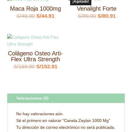
¡Agotado!
era:
es:
Maca Roja 1000mg
Venalight Forte
S/89.90.
S/80.9
El
El
El
El
S/
49.90
S/
44.91
S/
89.90
S/
80.91
precio
precio
precio
precio
original
actual
original
actual
era:
es:
era:
es:
S/49.90.
S/44.91.
S/89.90.
S/80.9
Colágeno Osteo Arti-
Flex Ultra Strength
El
El
S/
169.90
S/
152.91
precio
precio
original
actual
era:
es:
Valoraciones (0)
S/169.90.
S/152.91.
No hay valoraciones aún.
Sé el primero en valorar “Canela Zeylan 1000 Mg”
Tu dirección de correo electrónico no será publicada.