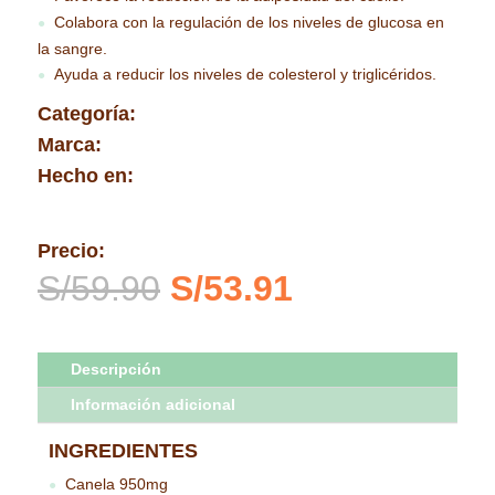
Colabora con la regulación de los niveles de glucosa en
●
la sangre.
Ayuda a reducir los niveles de colesterol y triglicéridos.
●
Categoría:
Marca:
Hecho en:
Precio:
El
El
S/
59.90
S/
53.91
precio
precio
original
actual
era:
es:
Descripción
S/59.90.
S/53.91.
Información adicional
INGREDIENTES
Canela 950mg
●