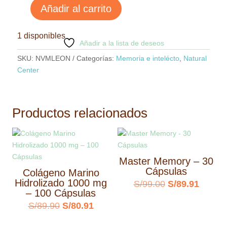
Añadir al carrito
Melena
de
1 disponibles
León
Añadir a la lista de deseos
1000
SKU:
NVMLEON
Categorías:
Memoria e intelécto
,
Natural
mg
Center
cantidad
Productos relacionados
Master Memory – 30
Cápsulas
Colágeno Marino
Hidrolizado 1000 mg
El
El
S/
99.00
S/
89.91
– 100 Cápsulas
precio
precio
El
El
S/
89.90
S/
80.91
original
actual
precio
precio