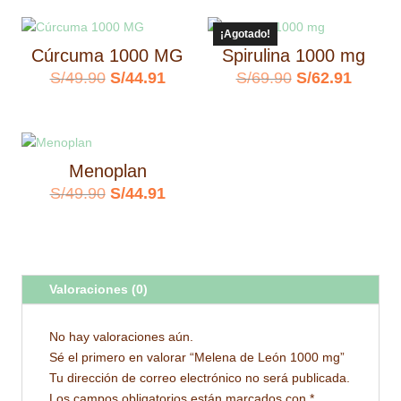
era:
es:
original
actual
S/99.00.
S/89.9
¡Agotado!
era:
es:
Cúrcuma 1000 MG
Spirulina 1000 mg
S/89.90.
S/80.91.
El
El
El
El
S/
49.90
S/
44.91
S/
69.90
S/
62.91
precio
precio
precio
precio
original
actual
original
actual
era:
es:
era:
es:
Menoplan
S/49.90.
S/44.91.
S/69.90.
S/62.9
El
El
S/
49.90
S/
44.91
precio
precio
original
actual
era:
es:
Valoraciones (0)
S/49.90.
S/44.91.
No hay valoraciones aún.
Sé el primero en valorar “Melena de León 1000 mg”
Tu dirección de correo electrónico no será publicada.
Los campos obligatorios están marcados con
*