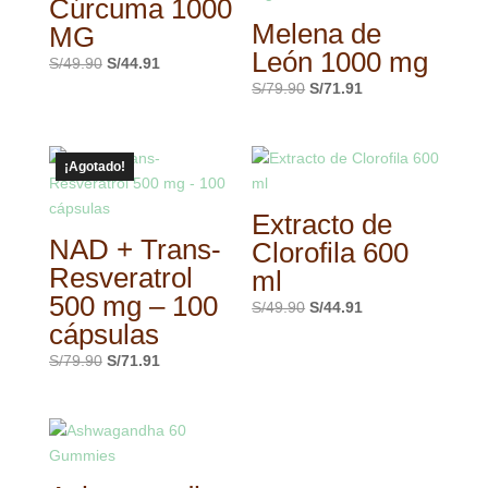
Cúrcuma 1000
Melena de
MG
León 1000 mg
El
El
S/
49.90
S/
44.91
precio
precio
El
El
S/
79.90
S/
71.91
original
actual
precio
precio
era:
es:
original
actual
S/49.90.
S/44.91.
era:
es:
¡Agotado!
S/79.90.
S/71.91.
Extracto de
NAD + Trans-
Clorofila 600
Resveratrol
ml
500 mg – 100
El
El
S/
49.90
S/
44.91
cápsulas
precio
precio
original
actual
El
El
S/
79.90
S/
71.91
era:
es:
precio
precio
S/49.90.
S/44.91.
original
actual
era:
es:
S/79.90.
S/71.91.