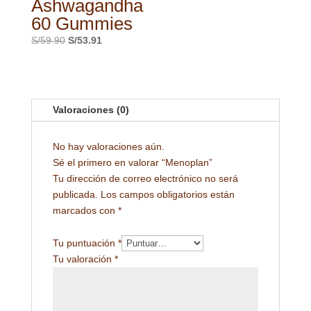
Ashwagandha
60 Gummies
El
El
S/
59.90
S/
53.91
precio
precio
original
actual
era:
es:
S/59.90.
S/53.91.
Valoraciones (0)
No hay valoraciones aún.
Sé el primero en valorar “Menoplan”
Tu dirección de correo electrónico no será
publicada.
Los campos obligatorios están
marcados con
*
Tu puntuación
*
Tu valoración
*