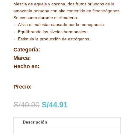
Mezcla de aguaje y cocona, dos frutos oriundos de la
amazonía peruana con alto contenido en fitoestrógenos.
Su consumo durante el climaterio:
Alivia el malestar causado por la menopausia.
●
Equilibrando los niveles hormonales.
●
Estimula la producción de estrógenos.
●
Categoría:
Marca:
Hecho en:
Precio:
El
El
S/
49.90
S/
44.91
precio
precio
original
actual
Descripción
era:
es:
S/49.90.
S/44.91.