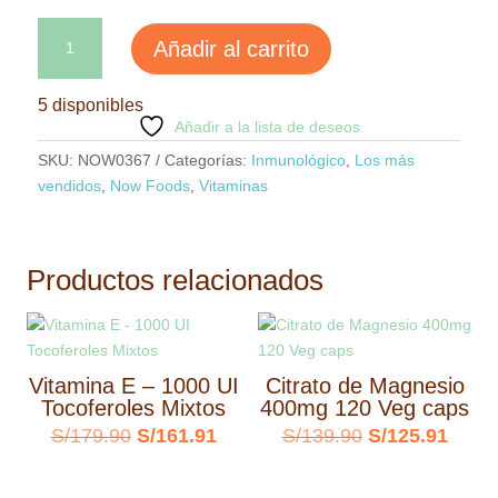
Vitamina
Añadir al carrito
D3
-
5 disponibles
2000
Añadir a la lista de deseos
IU
-
SKU:
NOW0367
Categorías:
Inmunológico
,
Los más
120
vendidos
,
Now Foods
,
Vitaminas
Sgels
cantidad
Productos relacionados
Vitamina E – 1000 UI
Citrato de Magnesio
Tocoferoles Mixtos
400mg 120 Veg caps
El
El
El
El
S/
179.90
S/
161.91
S/
139.90
S/
125.91
precio
precio
precio
preci