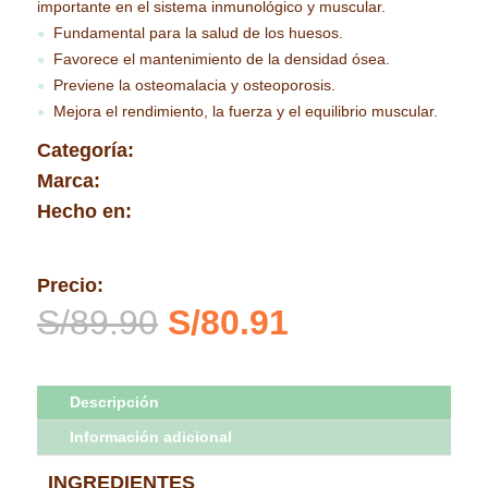
importante en el sistema inmunológico y muscular.
Fundamental para la salud de los huesos.
●
Favorece el mantenimiento de la densidad ósea.
●
Previene la osteomalacia y osteoporosis.
●
Mejora el rendimiento, la fuerza y el equilibrio muscular.
●
Categoría:
Marca:
Hecho en:
Precio:
El
El
S/
89.90
S/
80.91
precio
precio
original
actual
era:
es:
Descripción
S/89.90.
S/80.91.
Información adicional
INGREDIENTES