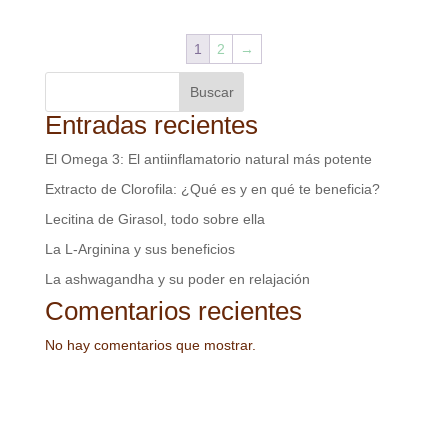
original
actual
era:
es:
1
2
→
S/59.90.
S/53.91.
Buscar
Entradas recientes
El Omega 3: El antiinflamatorio natural más potente
Extracto de Clorofila: ¿Qué es y en qué te beneficia?
Lecitina de Girasol, todo sobre ella
La L-Arginina y sus beneficios
La ashwagandha y su poder en relajación
Comentarios recientes
No hay comentarios que mostrar.