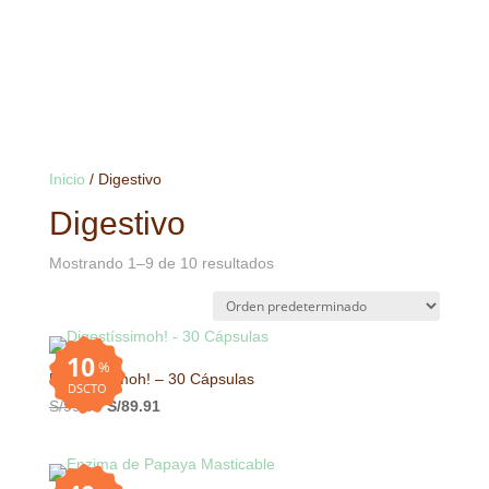
Inicio
/ Digestivo
Digestivo
Mostrando 1–9 de 10 resultados
10
%
Digestíssimoh! – 30 Cápsulas
DSCTO
El
El
S/
99.90
S/
89.91
precio
precio
original
actual
era:
es: