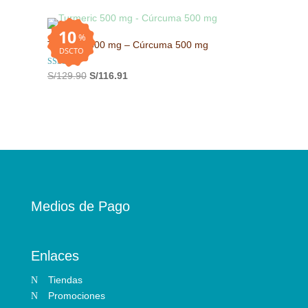
precio
precio
original
actual
10
era:
es:
%
Turmeric 500 mg – Cúrcuma 500 mg
S/49.90.
S/44.91.
DSCTO
Valorado con
El
El
S/
129.90
S/
116.91
5.00
precio
precio
de 5
original
actual
era:
es:
S/129.90.
S/116.91.
Medios de Pago
Enlaces
Tiendas
N
Promociones
N