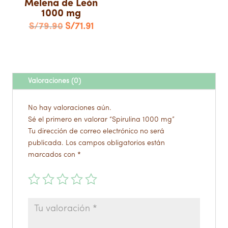
Melena de León
1000 mg
El
El
S/
79.90
S/
71.91
precio
precio
original
actual
era:
es:
Valoraciones (0)
S/79.90.
S/71.91.
No hay valoraciones aún.
Sé el primero en valorar “Spirulina 1000 mg”
Tu dirección de correo electrónico no será
publicada.
Los campos obligatorios están
marcados con
*