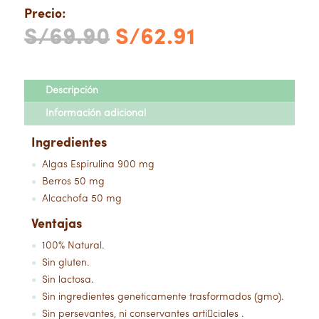
Precio:
El
El
S/
69.90
S/
62.91
precio
precio
original
actual
era:
es:
Descripción
S/69.90.
S/62.91.
Información adicional
Ingredientes
Algas Espirulina 900 mg
●
Berros 50 mg
●
Alcachofa 50 mg
●
Ventajas
100% Natural.
●
Sin gluten.
●
Sin lactosa.
●
Sin ingredientes geneticamente trasformados (gmo).
●
Sin persevantes, ni conservantes articiales .
●