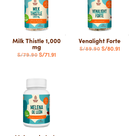
Milk Thistle 1,000
Venalight Forte
mg
El
El
S/
89.90
S/
80.91
El
El
S/
79.90
S/
71.91
precio
precio
precio
precio
original
actual
original
actual
era:
es:
era:
es:
S/89.90.
S/80.9
S/79.90.
S/71.91.