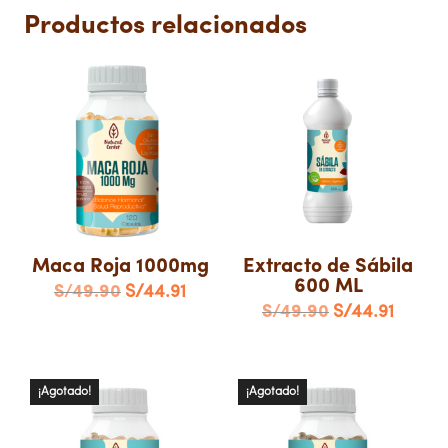
Productos relacionados
Maca Roja 1000mg
Extracto de Sábila
600 ML
El
El
S/
49.90
S/
44.91
El
El
S/
49.90
S/
44.91
precio
precio
precio
precio
original
actual
original
actual
era:
es:
¡Agotado!
¡Agotado!
era:
es:
S/49.90.
S/44.91.
S/49.90.
S/44.9