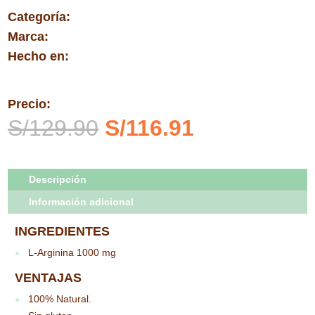
Categoría:
Marca:
Hecho en:
Precio:
El
El
S/
129.90
S/
116.91
precio
precio
original
actual
era:
es:
Descripción
S/129.90.
S/116.91.
Información adicional
INGREDIENTES
L-Arginina 1000 mg
●
VENTAJAS
100% Natural.
●