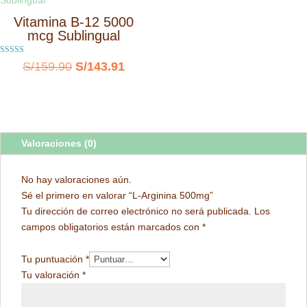
S/79.90.
S/71.91.
Vitamina B-12 5000
mcg Sublingual
Valorado con
El
El
S/
159.90
S/
143.91
5.00
de 5
precio
precio
original
actual
era:
es:
Valoraciones (0)
S/159.90.
S/143.91.
No hay valoraciones aún.
Sé el primero en valorar “L-Arginina 500mg”
Tu dirección de correo electrónico no será publicada.
Los
campos obligatorios están marcados con
*
Tu puntuación
*
Tu valoración
*