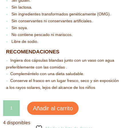
Sin gluten.
●
Sin lactosa.
●
Sin ingredientes transformados genéticamente (OMG).
●
Sin conservantes ni conservantes artificiales.
●
Sin soya.
●
No contiene pescado ni mariscos.
●
Libre de sodio.
●
RECOMENDACIONES
Ingiera dos cápsulas blandas junto con un vaso con agua
●
preferiblemente con las comidas .
Compleméntelo con una dieta saludable.
●
Conserve el frasco en un lugar fresco, seco y sin exposición
●
a los rayos solares, lejos del alcance de los niños
L-
Añadir al carrito
Arginina
500mg
4 disponibles
cantidad