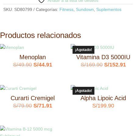
Añadir a la lista de deseos
SKU:
SD80799
Categorías:
Fitness
,
Sundown
,
Suplementos
Productos relacionados
¡Agotado!
Menoplan
Vitamina D3 5000IU
El
El
El
El
S/
49.90
S/
44.91
S/
169.90
S/
152.91
precio
precio
precio
prec
original
actual
original
actu
¡Agotado!
era:
es:
era:
es:
Curarti Cremigel
Alpha Lipoic Acid
S/49.90.
S/44.91.
S/169.90.
S/1
El
El
S/
79.90
S/
71.91
S/
199.90
precio
precio
original
actual
era:
es: